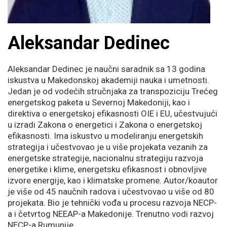
Aleksandar Dedinec
Aleksandar Dedinec je naučni saradnik sa 13 godina
iskustva u Makedonskoj akademiji nauka i umetnosti.
Jedan je od vodećih stručnjaka za transpoziciju Trećeg
energetskog paketa u Severnoj Makedoniji, kao i
direktiva o energetskoj efikasnosti OIE i EU, učestvujući
u izradi Zakona o energetici i Zakona o energetskoj
efikasnosti. Ima iskustvo u modeliranju energetskih
strategija i učestvovao je u više projekata vezanih za
energetske strategije, nacionalnu strategiju razvoja
energetike i klime, energetsku efikasnost i obnovljive
izvore energije, kao i klimatske promene. Autor/koautor
je više od 45 naučnih radova i učestvovao u više od 80
projekata. Bio je tehnički vođa u procesu razvoja NECP-
a i četvrtog NEEAP-a Makedonije. Trenutno vodi razvoj
NECP-a Rumunije.