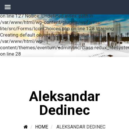
Notice: Undefined index: url in /var/www/html/wp-
content/plugins/wpforms-lite/src/Forms/IconChoices.php
on line 127 Notice: Undefined index: path in
/var/www/html/wp-content/plugins/wpforms-
lite/src/Forms/IconChoices.php on line 128 Warning:
Creating default object from empty value in
/var/www/html/wp-
content/themes/eventum/admin/inc/class.redux_filesyst
on line 28
Aleksandar
Dedinec
HOME
ALEKSANDAR DEDINEC