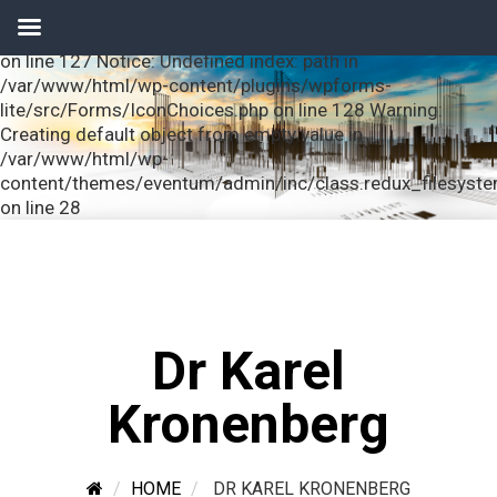
Notice: Undefined index: url in /var/www/html/wp-
content/plugins/wpforms-lite/src/Forms/IconChoices.php
on line 127 Notice: Undefined index: path in
/var/www/html/wp-content/plugins/wpforms-
lite/src/Forms/IconChoices.php on line 128 Warning:
Creating default object from empty value in
/var/www/html/wp-
content/themes/eventum/admin/inc/class.redux_filesyst
on line 28
Dr Karel
Kronenberg
HOME
DR KAREL KRONENBERG