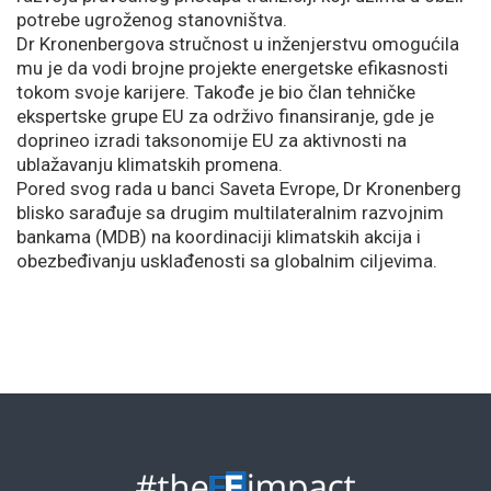
potrebe ugroženog stanovništva.
Dr Kronenbergova stručnost u inženjerstvu omogućila
mu je da vodi brojne projekte energetske efikasnosti
tokom svoje karijere. Takođe je bio član tehničke
ekspertske grupe EU za održivo finansiranje, gde je
doprineo izradi taksonomije EU za aktivnosti na
ublažavanju klimatskih promena.
Pored svog rada u banci Saveta Evrope, Dr Kronenberg
blisko sarađuje sa drugim multilateralnim razvojnim
bankama (MDB) na koordinaciji klimatskih akcija i
obezbeđivanju usklađenosti sa globalnim ciljevima.