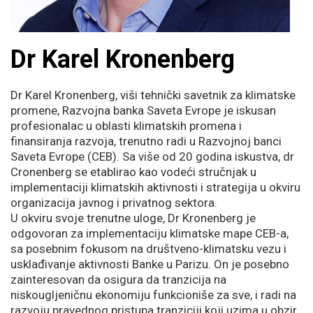
Dr Karel Kronenberg
Dr Karel Kronenberg,
viši tehnički savetnik za klimatske
promene, Razvojna banka Saveta Evrope
je iskusan
profesionalac u oblasti klimatskih promena i
finansiranja razvoja, trenutno radi u Razvojnoj banci
Saveta Evrope (CEB). Sa više od 20 godina iskustva, dr
Cronenberg se etablirao kao vodeći stručnjak u
implementaciji klimatskih aktivnosti i strategija u okviru
organizacija javnog i privatnog sektora.
U okviru svoje trenutne uloge, Dr Kronenberg je
odgovoran za implementaciju klimatske mape CEB-a,
sa posebnim fokusom na društveno-klimatsku vezu i
usklađivanje aktivnosti Banke u Parizu. On je posebno
zainteresovan da osigura da tranzicija na
niskougljeničnu ekonomiju funkcioniše za sve, i radi na
razvoju pravednog pristupa tranziciji koji uzima u obzir