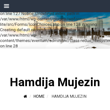
Notice: Undefined index: url in /var/www/html/wp-
content/plugins/wpforms-lite/src/Forms/IconChoices.php
on line 127 Notice: Undefined index: path in
/var/www/html/wp-content/plugins/wpforms-
lite/src/Forms/IconChoices.php on line 128 Warning:
Creating default object from empty value in
/var/www/html/wp-
content/themes/eventum/admin/inc/class.redux_filesyst
on line 28
Hamdija Mujezin
HOME
HAMDIJA MUJEZIN