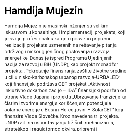
Hamdija Mujezin
Hamdija Mujezin je mašinski inženjer sa velikim
iskustvom u konsaltingu i implementaciji projekata, koji
je svoju profesionalnu karijeru posvetio pripremi i
realizaciji projekata usmerenih na rešavanje pitanja
održivog i niskougljeničnog poslovanja i razvoja
energetike. Danas je ispred Programa Ujedinjenih
nacija za razvoj u BiH (UNDP), kao projekt menadžer
projekta
„Pokretanje finansiranja zaštite životne sredine
u cilju nisko-karbonskog urbanog razvoja-URBALED“
koji finansijski podržava GEF, projekat „Aktivnost
inkluzivne dekarbonizacije – IDA“ finansijski podržan od
strane Vlade Japana i projekta „Ubrzavanje tranzicije ka
čistim izvorima energije korišćenjem potencijala
solarne energije u Bosni i Hercegovini – SolarCET“ koji
finansira Vlada Slovačke. Kroz navedena tri projekta,
UNDP radi na uspostavljanju tržišnih mehanizama,
strateškog i regulatornog okvira, pripremi i