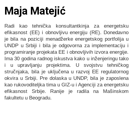
Maja Matejić
Radi kao tehnička konsultantkinja za energetsku
efikasnost (EE) i obnovljivu energiju (RE).
Donedavno
je bila na poziciji menadžerke energetskog portfolija u
UNDP u Srbiji i bila je odgovorna za implementaciju i
programiranje projekata EE i obnovljivih izvora energije.
Ima 30 godina radnog iskustva kako u inženjeringu tako
i u upravljanju projektima. U svojstvu tehničkog
stručnjaka, bila je uključena u razvoj EE regulatornog
okvira u Srbiji. Pre dolaska u UNDP, bila je zaposlena
kao rukovoditeljka tima u GIZ-u i Agenciji za energetsku
efikasnost Srbije.
Ranije je radila na Mašinskom
fakultetu u Beogradu.