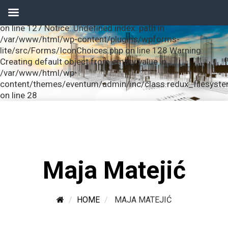
Notice: Undefined index: url in /var/www/html/wp-
content/plugins/wpforms-lite/src/Forms/IconChoices.php
on line 127 Notice: Undefined index: path in
/var/www/html/wp-content/plugins/wpforms-
lite/src/Forms/IconChoices.php on line 128 Warning:
Creating default object from empty value in
/var/www/html/wp-
content/themes/eventum/admin/inc/class.redux_filesyst
on line 28
Maja Matejić
HOME
MAJA MATEJIĆ