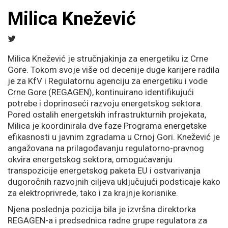
Milica Knežević
Milica Knežević je stručnjakinja za energetiku iz Crne
Gore. Tokom svoje više od decenije duge karijere radila
je za KfV i Regulatornu agenciju za energetiku i vode
Crne Gore (REGAGEN), kontinuirano identifikujući
potrebe i doprinoseći razvoju energetskog sektora.
Pored ostalih energetskih infrastrukturnih projekata,
Milica je koordinirala dve faze Programa energetske
efikasnosti u javnim zgradama u Crnoj Gori. Knežević je
angažovana na prilagođavanju regulatorno-pravnog
okvira energetskog sektora, omogućavanju
transpozicije energetskog paketa EU i ostvarivanja
dugoročnih razvojnih ciljeva uključujući podsticaje kako
za elektroprivrede, tako i za krajnje korisnike.
Njena poslednja pozicija bila je izvršna direktorka
REGAGEN-a i predsednica radne grupe regulatora za