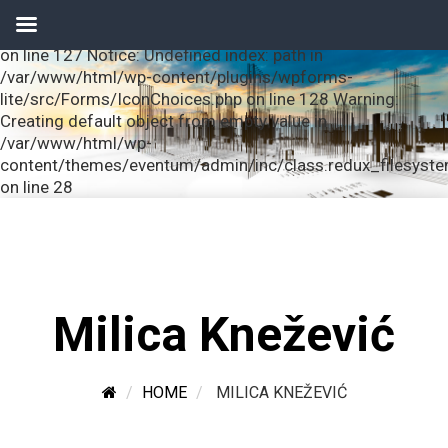
Notice: Undefined index: url in /var/www/html/wp-
content/plugins/wpforms-lite/src/Forms/IconChoices.php
on line 127 Notice: Undefined index: path in
/var/www/html/wp-content/plugins/wpforms-
lite/src/Forms/IconChoices.php on line 128 Warning:
Creating default object from empty value in
/var/www/html/wp-
content/themes/eventum/admin/inc/class.redux_filesyst
on line 28
Milica Knežević
HOME
MILICA KNEŽEVIĆ