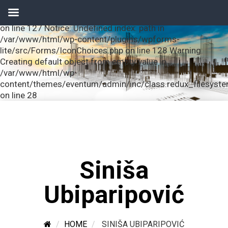
Notice: Undefined index: url in /var/www/html/wp-
content/plugins/wpforms-lite/src/Forms/IconChoices.php
on line 127 Notice: Undefined index: path in
/var/www/html/wp-content/plugins/wpforms-
lite/src/Forms/IconChoices.php on line 128 Warning:
Creating default object from empty value in
/var/www/html/wp-
content/themes/eventum/admin/inc/class.redux_filesyst
on line 28
Siniša
Ubiparipović
HOME
SINIŠA UBIPARIPOVIĆ