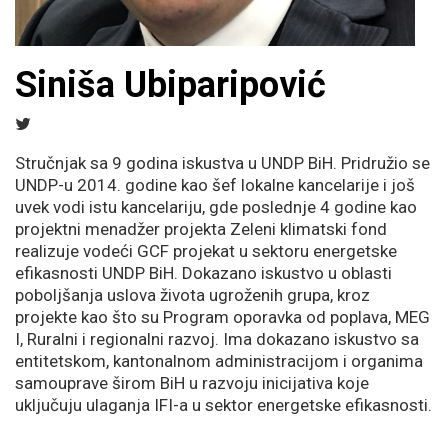
Siniša Ubiparipović
Stručnjak sa 9 godina iskustva u UNDP BiH. Pridružio se
UNDP-u 2014. godine kao šef lokalne kancelarije i još
uvek vodi istu kancelariju, gde poslednje 4 godine kao
projektni menadžer projekta Zeleni klimatski fond
realizuje vodeći GCF projekat u sektoru energetske
efikasnosti UNDP BiH. Dokazano iskustvo u oblasti
poboljšanja uslova života ugroženih grupa, kroz
projekte kao što su Program oporavka od poplava, MEG
I, Ruralni i regionalni razvoj. Ima dokazano iskustvo sa
entitetskom, kantonalnom administracijom i organima
samouprave širom BiH u razvoju inicijativa koje
uključuju ulaganja IFI-a u sektor energetske efikasnosti.