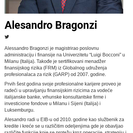
Alesandro Bragonzi
Alessandro Bragonzi je magistrirao poslovnu
administraciju i finansije na Univerzitetu “Luigi Bocconi” u
Milanu (Italija). Takođe je sertifikovani menadžer
finansijskog rizika (FRM) iz Globalnog udruženja
profesionalaca za rizik (GARP) od 2007. godine.
Prvih šest godina svoje profesionalne karijere proveo je
radeći u upravljanju finansijskim rizicima za vodeće
italijanske banke, vrhunske konsultantske firme i
investicione fondove u Milanu i Sijeni (Italija) i
Luksemburgu.
Alesandro radi u EIB-u od 2010. godine kao službenik za
kredite i kreće se u različitim odeljenjima gde je obavljao
različite funkcije koje se protežu kroz operacije, strategiju i