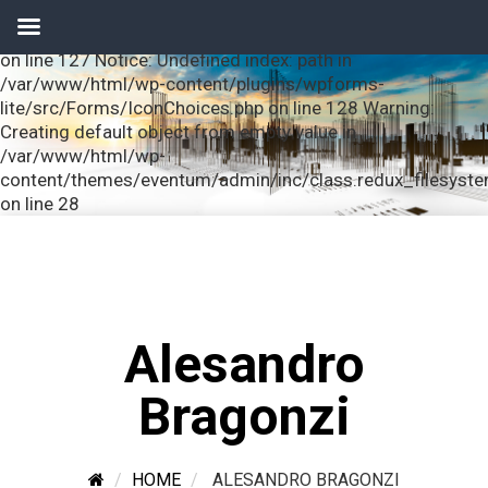
Notice: Undefined index: url in /var/www/html/wp-
content/plugins/wpforms-lite/src/Forms/IconChoices.php
on line 127 Notice: Undefined index: path in
/var/www/html/wp-content/plugins/wpforms-
lite/src/Forms/IconChoices.php on line 128 Warning:
Creating default object from empty value in
/var/www/html/wp-
content/themes/eventum/admin/inc/class.redux_filesyst
on line 28
Alesandro
Bragonzi
HOME
ALESANDRO BRAGONZI