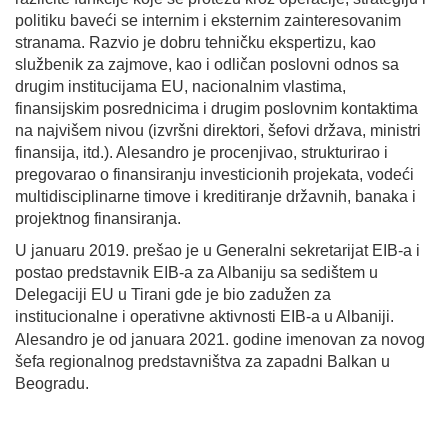
politiku baveći se internim i eksternim zainteresovanim
stranama. Razvio je dobru tehničku ekspertizu, kao
službenik za zajmove, kao i odličan poslovni odnos sa
drugim institucijama EU, nacionalnim vlastima,
finansijskim posrednicima i drugim poslovnim kontaktima
na najvišem nivou (izvršni direktori, šefovi država, ministri
finansija, itd.). Alesandro je procenjivao, strukturirao i
pregovarao o finansiranju investicionih projekata, vodeći
multidisciplinarne timove i kreditiranje državnih, banaka i
projektnog finansiranja.
U januaru 2019. prešao je u Generalni sekretarijat EIB-a i
postao predstavnik EIB-a za Albaniju sa sedištem u
Delegaciji EU u Tirani gde je bio zadužen za
institucionalne i operativne aktivnosti EIB-a u Albaniji.
Alesandro je od januara 2021. godine imenovan
za novog
šefa regionalnog predstavništva za zapadni Balkan u
Beogradu.